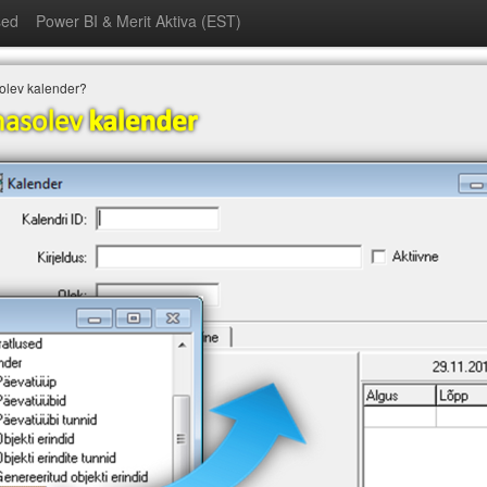
sed
Power BI & Merit Aktiva (EST)
olev kalender?