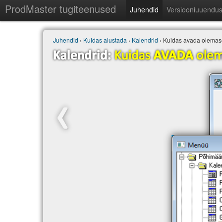
ProdMaster tugiteenused
Juhendid
Versiooniuuendu
Juhendid
›
Kuidas alustada
›
Kalendrid
› Kuidas avada olemas