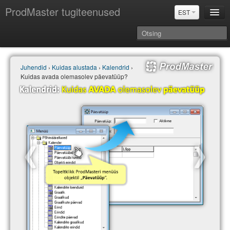
ProdMaster tugiteenused
EST
Juhendid
Juhendid
›
Kuidas alustada
›
Kalendrid
›
Versiooniuuendused
Kuidas avada olemasolev päevatüüp?
Power BI & Merit Aktiva (EST)