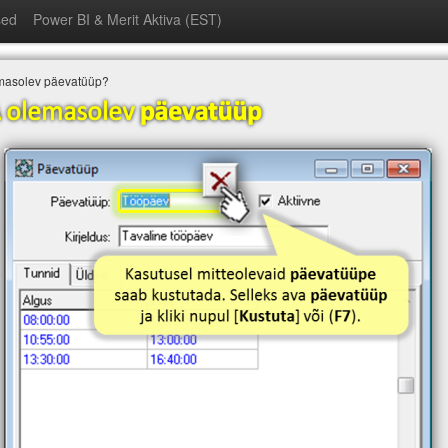
sed
Power BI & Merit Aktiva (EST)
emasolev päevatüüp?