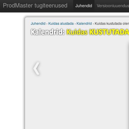
ProdMaster tugiteenused
Juhendid
Versiooniuuendu
Juhendid
›
Kuidas alustada
›
Kalendrid
› Kuidas kustutada ol