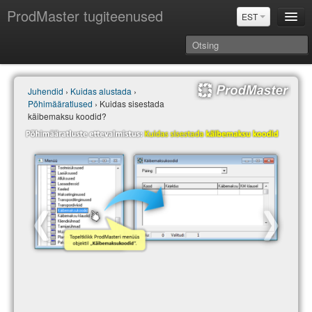
ProdMaster tugiteenused
EST
Juhendid
Juhendid
›
Kuidas alustada
›
Versiooniuuendused
Põhimääratlused
› Kuidas sisestada
Power BI & Merit Aktiva (EST)
käibemaksu koodid?