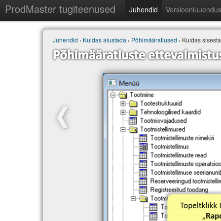
ProdMaster tugiteenused
Juhendid
Versiooniuuendu
Juhendid
›
Kuidas alustada
›
Põhimääratlused
› Kuidas sisesta