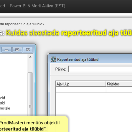
sed
Power BI & Merit Aktiva (EST)
da raporteeritud aja tüübid?