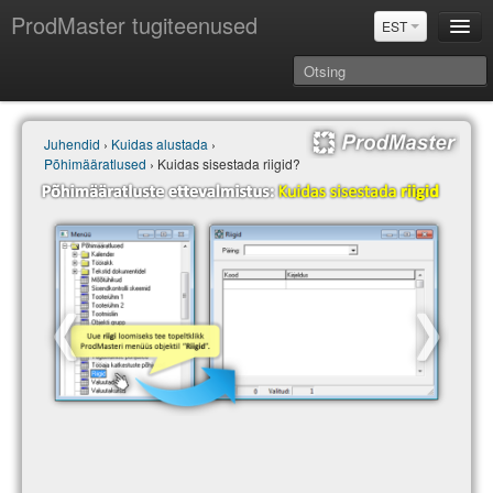
ProdMaster tugiteenused
EST
Juhendid
Juhendid
›
Kuidas alustada
›
Versiooniuuendused
Põhimääratlused
› Kuidas sisestada riigid?
Power BI & Merit Aktiva (EST)