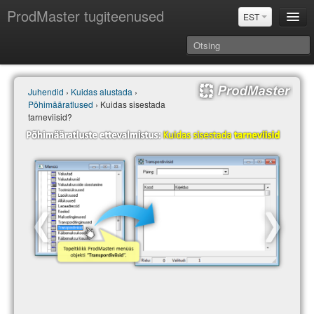
ProdMaster tugiteenused
EST
Juhendid
Juhendid
›
Kuidas alustada
›
Versiooniuuendused
Põhimääratlused
› Kuidas sisestada
Power BI & Merit Aktiva (EST)
tarneviisid?