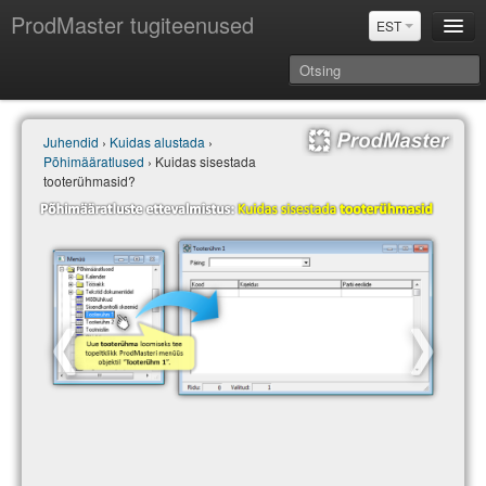
ProdMaster tugiteenused
EST
Juhendid
Juhendid
›
Kuidas alustada
›
Versiooniuuendused
Põhimääratlused
› Kuidas sisestada
Power BI & Merit Aktiva (EST)
tooterühmasid?