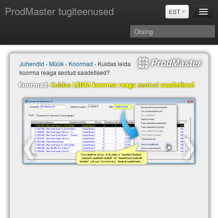
ProdMaster tugiteenused
EST
Juhendid
Juhendid
›
Müük
›
Koormad
› Kuidas leida
Versiooniuuendused
koorma reaga seotud saadetised?
Power BI & Merit Aktiva (EST)