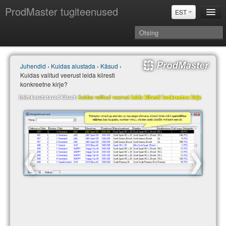
ProdMaster tugiteenused
EST
Juhendid
Juhendid
›
Kuidas alustada
›
Käsud
›
Versiooniuuendused
Kuidas valitud veerust leida kiiresti
Power BI & Merit Aktiva (EST)
konkreetne kirje?