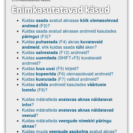
Kuidas
saada
avatud aknasse
kõik olemasolevad
andmed
(F2)?
Kuidas saada avatud aknasse andmeid kasutades
päringut
(F3)?
Kuidas
puhastada
(F4) aknas
kuvatavaid
andmeid
, ehk kuidas saada
tühi
aken?
Kuidas
salvestada
(F12) andmeid?
Kuidas
uuendada
(SHIFT+F5) kuvatavaid
andmeid?
Kuidas
luua uusi
(F5) kirjeid?
Kuidas
kopeerida
(F6) olemasolevaid andmeid?
Kuidas
kustutada
(F7) valitud andmeid?
Kuidas
valida
andmeid kasutades
väärtuste
loetelu
(F8)?
Kuidas määratleda
avatavas aknas näidatavat
infot
?
Kuidas määratleda
avatavas aknas näidatavad
veerud
?
Kuidas määratleda
veergude nimekiri päringu
aknas
?
Kuidas muuta
veergude asukohta
avatud aknas?