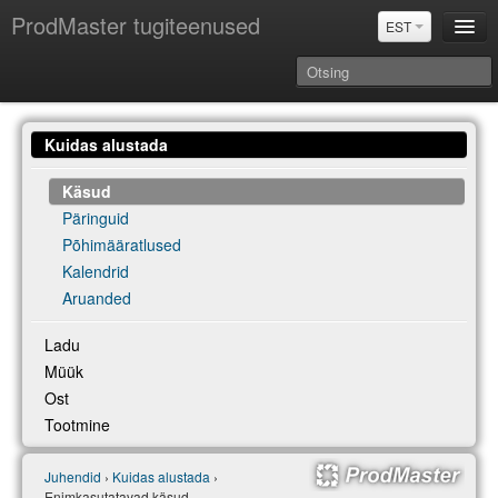
ProdMaster tugiteenused
EST
Juhendid
Kuidas alustada
Versiooniuuendused
Power BI & Merit Aktiva (EST)
Käsud
Päringuid
Põhimääratlused
Kalendrid
Aruanded
Ladu
Müük
Ost
Tootmine
Juhendid
›
Kuidas alustada
›
Enimkasutatavad käsud