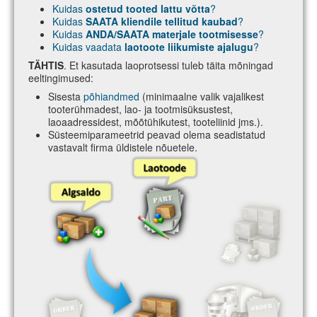
Kuidas
ostetud tooted lattu võtta
?
Kuidas
SAATA kliendile tellitud kaubad
?
Kuidas
ANDA/SAATA materjale tootmisesse
?
Kuidas vaadata
laotoote liikumiste ajalugu
?
TÄHTIS
. Et kasutada laoprotsessi tuleb täita mõningad
eeltingimused:
Sisesta
põhiandmed
(minimaalne valik vajalikest
tooterühmadest, lao- ja tootmisüksustest,
laoaadressidest, mõõtühikutest, tooteliinid jms.).
Süsteemiparameetrid peavad olema seadistatud
vastavalt firma üldistele nõuetele.