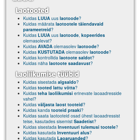
Kuidas
LUUA
uus
laotoode
?
Kuidas määrata
laotootele täiendavaid
parameetreid
?
Kuidas
LUUA
uus
laotoode
,
kopeerides
olemasolevat?
Kuidas
AVADA
olemasolev
laotoode
?
Kuidas
KUSTUTADA
olemasolev
laotoode
?
Kuidas kontrollida
laotoote saldot
?
Kuidas näha
laotoote saadavust
?
Kuidas sisestada
algsaldo
?
Kuidas
tooted lattu võtta
?
Kuidas
teha laoliikumisi
erinevate laoaadresside
vahel?
Kuidas
väljasta laost tooteid
?
Kuidas kanda
tooteid praaki
?
Kuidas saata laotooteid osad ühest laoaadressist
teise, kasutades sisemist
Saadetist
?
Kuidas sisestada
Inventuuri tulemusi tootele
?
Kuidas kasutada
Inventuuri alus
?
Kuidas kasutada
Laoaruanded
?