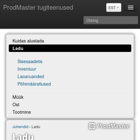
ProdMaster tugiteenused
EST
Juhendid
Kuidas alustada
Versiooniuuendused
Ladu
Power BI & Merit Aktiva (EST)
Sisesaadetis
Inventuur
Laoaruanded
Põhimääratlused
Müük
Ost
Tootmine
Juhendid
› Ladu