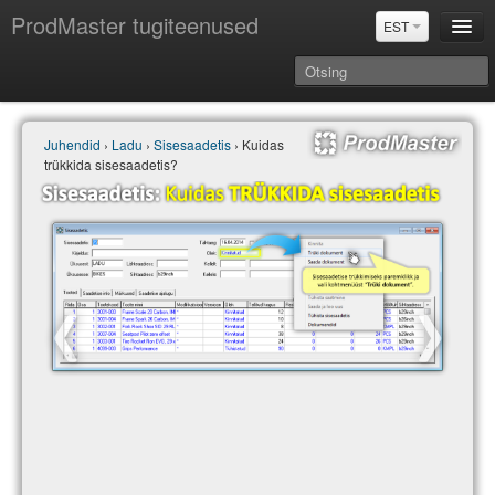
ProdMaster tugiteenused
EST
Juhendid
Juhendid
›
Ladu
›
Sisesaadetis
› Kuidas
Versiooniuuendused
trükkida sisesaadetis?
Power BI & Merit Aktiva (EST)