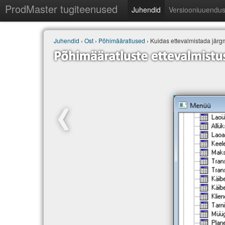
ProdMaster tugiteenused
Juhendid
Versiooniuuendu
Juhendid
›
Ost
›
Põhimääratlused
› Kuidas ettevalmistada jär