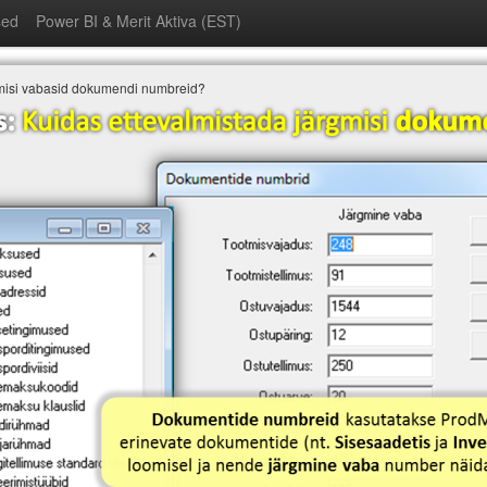
sed
Power BI & Merit Aktiva (EST)
gmisi vabasid dokumendi numbreid?