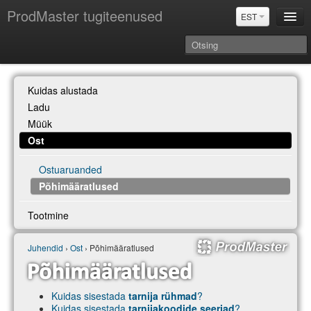
ProdMaster tugiteenused
EST
Juhendid
Kuidas alustada
Versiooniuuendused
Ladu
Power BI & Merit Aktiva (EST)
Müük
Ost
Ostuaruanded
Põhimääratlused
Tootmine
Juhendid
›
Ost
› Põhimääratlused
Kuidas sisestada
tarnija rühmad
?
Kuidas sisestada
tarnijakoodide seeriad
?