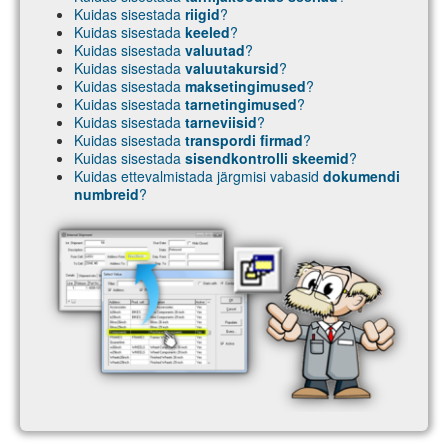
Kuidas sisestada
riigid
?
Kuidas sisestada
keeled
?
Kuidas sisestada
valuutad
?
Kuidas sisestada
valuutakursid
?
Kuidas sisestada
maksetingimused
?
Kuidas sisestada
tarnetingimused
?
Kuidas sisestada
tarneviisid
?
Kuidas sisestada
transpordi firmad
?
Kuidas sisestada
sisendkontrolli skeemid
?
Kuidas ettevalmistada järgmisi vabasid
dokumendi
numbreid
?