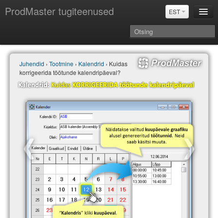
ProdMaster tugiteenused
EST
Juhendid
Juhendid
›
Tootmine
›
Kalendrid
› Kuidas
Versiooniuuendused
korrigeerida töötunde kalendripäeval?
Power BI & Merit Aktiva (EST)