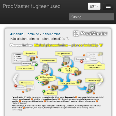
ProdMaster tugiteenused
EST
Juhendid
Juhendid
›
Tootmine
›
Planeerimine
›
Versiooniuuendused
Käsitsi planeerimine – planeerimistüüp 'B'
Power BI & Merit Aktiva (EST)