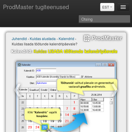
ProdMaster tugiteenused
EST
Juhendid
Juhendid
›
Kuidas alustada
›
Kalendrid
›
Versiooniuuendused
Kuidas lisada töötunde kalendripäevale?
Power BI & Merit Aktiva (EST)