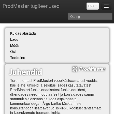
ProdMaster tugiteenused
EST
Juhendid
Kuidas alustada
Versiooniuuendused
Ladu
Power BI & Merit Aktiva (EST)
Müük
Ost
Tootmine
Tere tulemast ProdMasteri veebikäsiraamatust veebis,
kus leiate juhiseid ja selgitusi sageli kasutatavatest
ProdMasteri funktsionaalsetest funktsioonidest,
ühendades need modulaarselt ja korraldades samm-
sammult slaidiseansina koos asjakohaste
kommentaaridega. Ärge kartke küsida meie
konsultantidelt lisateavet või isiklikku koolitust tähtsamate
ja keerukamate teemade kohta.