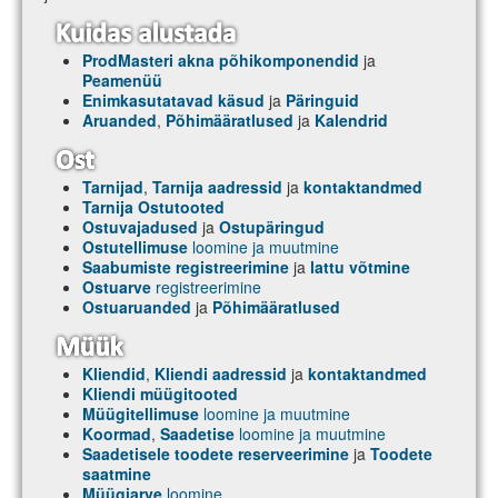
ProdMasteri akna põhikomponendid
ja
Peamenüü
Enimkasutatavad käsud
ja
Päringuid
Aruanded
,
Põhimääratlused
ja
Kalendrid
Tarnijad
,
Tarnija aadressid
ja
kontaktandmed
Tarnija Ostutooted
Ostuvajadused
ja
Ostupäringud
Ostutellimuse
loomine ja muutmine
Saabumiste registreerimine
ja
lattu võtmine
Ostuarve
registreerimine
Ostuaruanded
ja
Põhimääratlused
Kliendid
,
Kliendi aadressid
ja
kontaktandmed
Kliendi müügitooted
Müügitellimuse
loomine ja muutmine
Koormad
,
Saadetise
loomine ja muutmine
Saadetisele toodete reserveerimine
ja
Toodete
saatmine
Müügiarve
loomine