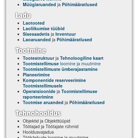
Müügiaruanded
ja
Põhimääratlused
Laotooted
Laoliikumise tüübid
Sisesaadetis
ja
Inventuur
Laoaruanded
ja
Põhimääratlused
Tootestruktuur
ja
Tehnoloogiline kaart
Tootmistellimuse
loomine ja muutmine
Tootmistellimuste ümberajastamine
Planeerimine
Komponentide reserveerimine
Tootmistellimusele
Operatsioonide
ja
Tootmistellimuse
raporteerimine
Tootmise aruanded
ja
Põhimääratlused
Objektid ja Objektitüüpid
Töötajad ja Töötajate rühmid
Hooldusvajadus
Töökäskude loomine ja muutmine