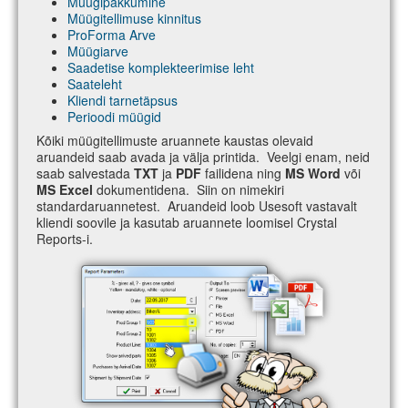
Müügipakkumine
Müügitellimuse kinnitus
ProForma Arve
Müügiarve
Saadetise komplekteerimise leht
Saateleht
Kliendi tarnetäpsus
Perioodi müügid
Kõiki müügitellimuste aruannete kaustas olevaid
aruandeid saab avada ja välja printida. Veelgi enam, neid
saab salvestada
TXT
ja
PDF
failidena ning
MS Word
või
MS Excel
dokumentidena. Siin on nimekiri
standardaruannetest. Aruandeid loob Usesoft vastavalt
kliendi soovile ja kasutab aruannete loomisel Crystal
Reports-i.