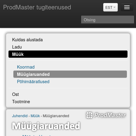
ProdMaster tugiteenused
EST
Juhendid
Kuidas alustada
Versiooniuuendused
Ladu
Power BI & Merit Aktiva (EST)
Müük
Koormad
Müügiaruanded
Põhimääratlused
Ost
Tootmine
Juhendid
›
Müük
› Müügiaruanded