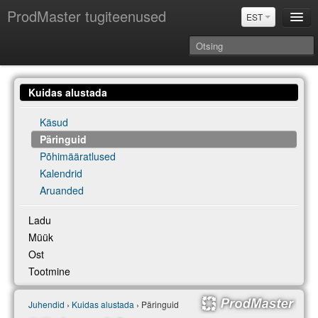
ProdMaster tugiteenused
EST
Juhendid
Kuidas alustada
Versiooniuuendused
Power BI & Merit Aktiva (EST)
Käsud
Päringuid
Põhimääratlused
Kalendrid
Aruanded
Ladu
Müük
Ost
Tootmine
Juhendid
›
Kuidas alustada
› Päringuid