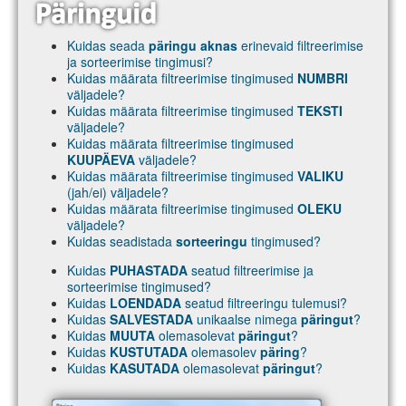
Kuidas seada
päringu aknas
erinevaid filtreerimise
ja sorteerimise tingimusi?
Kuidas määrata filtreerimise tingimused
NUMBRI
väljadele?
Kuidas määrata filtreerimise tingimused
TEKSTI
väljadele?
Kuidas määrata filtreerimise tingimused
KUUPÄEVA
väljadele?
Kuidas määrata filtreerimise tingimused
VALIKU
(jah/ei) väljadele?
Kuidas määrata filtreerimise tingimused
OLEKU
väljadele?
Kuidas seadistada
sorteeringu
tingimused?
Kuidas
PUHASTADA
seatud filtreerimise ja
sorteerimise tingimused?
Kuidas
LOENDADA
seatud filtreeringu tulemusi?
Kuidas
SALVESTADA
unikaalse nimega
päringut
?
Kuidas
MUUTA
olemasolevat
päringut
?
Kuidas
KUSTUTADA
olemasolev
päring
?
Kuidas
KASUTADA
olemasolevat
päringut
?