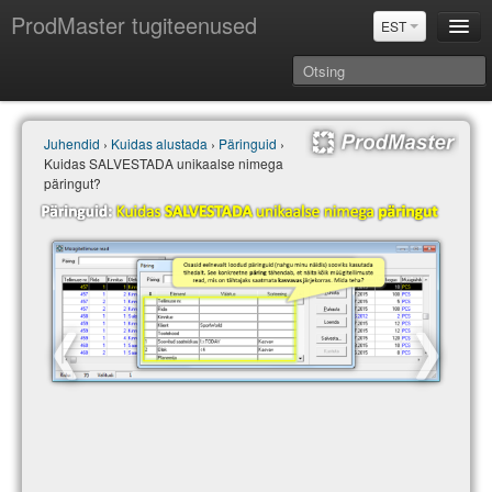
ProdMaster tugiteenused
EST
Juhendid
Juhendid
›
Kuidas alustada
›
Päringuid
›
Versiooniuuendused
Kuidas SALVESTADA unikaalse nimega
Power BI & Merit Aktiva (EST)
päringut?