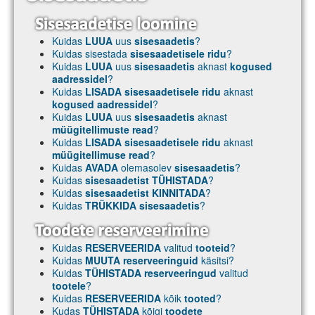
Kuidas
LUUA
uus
sisesaadetis
?
Kuidas sisestada
sisesaadetisele ridu
?
Kuidas
LUUA
uus
sisesaadetis
aknast
kogused
aadressidel
?
Kuidas
LISADA sisesaadetisele ridu
aknast
kogused aadressidel
?
Kuidas
LUUA
uus
sisesaadetis
aknast
müügitellimuste read
?
Kuidas
LISADA sisesaadetisele ridu
aknast
müügitellimuse read
?
Kuidas
AVADA
olemasolev
sisesaadetis
?
Kuidas
sisesaadetist TÜHISTADA
?
Kuidas
sisesaadetist KINNITADA
?
Kuidas
TRÜKKIDA sisesaadetis
?
Kuidas
RESERVEERIDA
valitud
tooteid
?
Kuidas
MUUTA reserveeringuid
käsitsi?
Kuidas
TÜHISTADA reserveeringud
valitud
tootele
?
Kuidas
RESERVEERIDA
kõik
tooted
?
Kudas
TÜHISTADA
kõigi
toodete