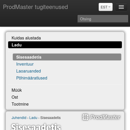
ProdMaster tugiteenused
EST
Juhendid
Kuidas alustada
Versiooniuuendused
Ladu
Power BI & Merit Aktiva (EST)
Sisesaadetis
Inventuur
Laoaruanded
Põhimääratlused
Müük
Ost
Tootmine
Juhendid
›
Ladu
› Sisesaadetis