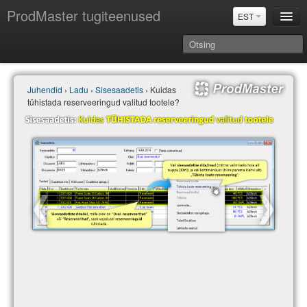
ProdMaster tugiteenused
EST
Juhendid
Juhendid
›
Ladu
›
Sisesaadetis
› Kuidas
Versiooniuuendused
tühistada reserveeringud valitud tootele?
Power BI & Merit Aktiva (EST)