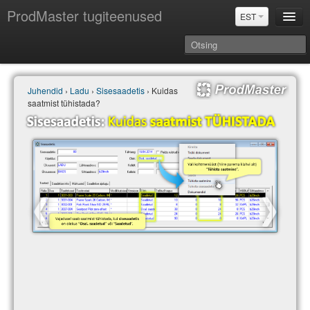
ProdMaster tugiteenused
EST
Juhendid
Juhendid
›
Ladu
›
Sisesaadetis
› Kuidas
Versiooniuuendused
saatmist tühistada?
Power BI & Merit Aktiva (EST)