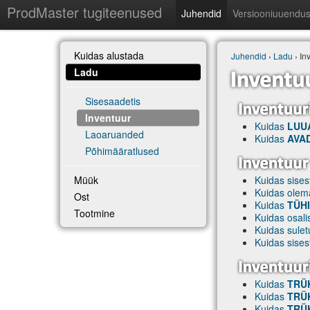
ProdMaster tugiteenused
Juhendid
Versiooniuuendu
Kuidas alustada
Juhendid
›
Ladu
› In
Ladu
Sisesaadetis
Inventuur
Kuidas
LUUA
Laoaruanded
Kuidas
AVA
Põhimääratlused
Müük
Kuidas sise
Kuidas olem
Ost
Kuidas
TÜH
Tootmine
Kuidas osalis
Kuidas sule
Kuidas sise
Kuidas
TRÜK
Kuidas
TRÜK
Kuidas
TRÜK