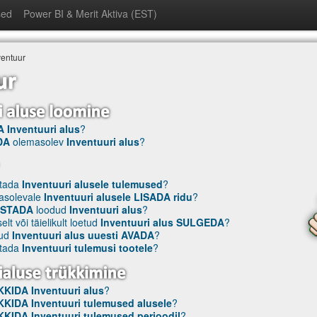
sed
Power BI & Merit Aktiva (EST)
ventuur
 Inventuuri alus
?
DA
olemasolev
Inventuuri alus
?
stada
Inventuuri alusele tulemused
?
asolevale
Inventuuri alusele LISADA ridu
?
ISTADA
loodud
Inventuuri alus
?
elt või täielikult loetud
Inventuuri alus SULGEDA
?
tud
Inventuuri alus uuesti AVADA
?
stada
Inventuuri tulemusi tootele
?
KIDA Inventuuri alus
?
KIDA Inventuuri tulemused alusele
?
KIDA Inventuuri tulemused perioodil
?