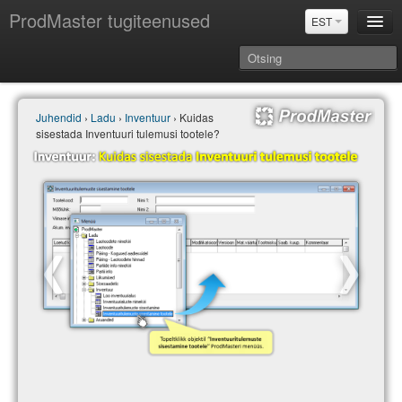
ProdMaster tugiteenused
EST
Juhendid
Juhendid
›
Ladu
›
Inventuur
› Kuidas
Versiooniuuendused
sisestada Inventuuri tulemusi tootele?
Power BI & Merit Aktiva (EST)