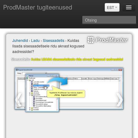
ProdMaster tugiteenused
EST
Juhendid
Juhendid
›
Ladu
›
Sisesaadetis
› Kuidas
Versiooniuuendused
lisada sisesaadetisele ridu aknast kogused
Power BI & Merit Aktiva (EST)
aadressidel?