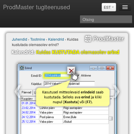
ProdMaster tugiteenused
EST
Juhendid
Juhendid
›
Tootmine
›
Kalendrid
› Kuidas
Versiooniuuendused
kustutada olemasolev erind?
Power BI & Merit Aktiva (EST)