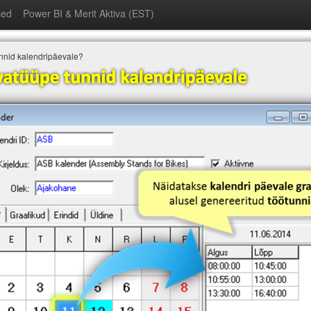
sed
Power BI & Merit Aktiva (EST)
nnid kalendripäevale?