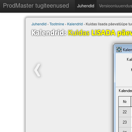
ProdMaster tugiteenused
Juhendid
Versiooniuuendu
Juhendid
›
Tootmine
›
Kalendrid
› Kuidas lisada päevatüüpe tu