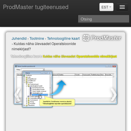
ProdMaster tugiteenused
EST
Juhendid
Juhendid
›
Tootmine
›
Tehnoloogiline kaart
Versiooniuuendused
› Kuidas näha ülevaadet Operatsioonide
Power BI & Merit Aktiva (EST)
nimekirjast?